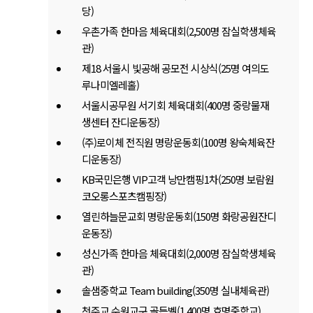
당)
우촌가족 한마음 체육대회(2,500명 잠실학생체육
관)
제18 서울시 빛공해 공모전 시상식(25명 여의도
루나미엘레홀)
서울시공무원 서기회 체육대회(400명 중랑물재
생센터 잔디운동장)
(주)로이체 전직원 명랑운동회(100명 왕숙체육잔
디운동장)
KB국민은행 VIP고객 낭만캠핑1차(250명 보람원
코오롱스포츠캠핑장)
열린하늘문교회 명랑운동회(150명 화랑공원잔디
운동장)
성신가족 한마음 체육대회(2,000명 잠실학생체육
관)
솔샘중학교 Team building(350명 실내체육관)
천주교 수원교구 골든벨(1,400명 효명중학교)