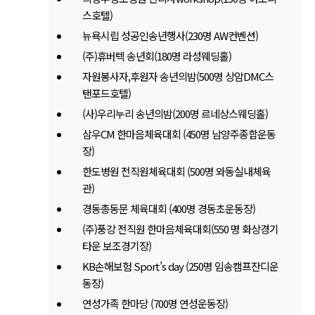
스호텔)
뉴욕시립 성공인송년행사(230명 AW컨벤션)
(주)휴버텍 송년회(180명 라성웨딩홀)
자원봉사자,후원자 송년의밤(500명 상암DMC스
탠포드호텔)
(사)우리누리 송년의밤(200명 르네상스웨딩홀)
삼우CM 한마음체육대회 (450명 남양주종합운동
장)
한도병원 전직원체육대회 (500명 와동실내체육
관)
경동총동문 체육대회 (400명 경동초운동장)
(주)풍강 전직원 한마음체육대회(550 명 화상경기
타운 보조경기장)
KB손해보험 Sport’s day (250명 임송캠프잔디운
동장)
연성가족 한마당 (700명 연성운동장)