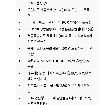
스포츠캠핑장)
오현가족 가을축제한마당(700명 오현초대운동
장)
(주)와이플로우 단합대회(100명 일영잔디운동장)
K-BANK 명랑운동회(150명 훈련공원실내체육관)
서울등불가족 체육대회(400명 뚝도아리수정수센
터 잔디운동장)
중계글로벌교육원 개관식(100명 노원천문우주과
학관)
화광교회 WE ARE THE ONE(350명 용인실내체
육관)
태릉해링턴플레이스 주민축제(3000명 해링턴플
레이스 단지내)
천주교 수원교구 골든벨(2,500명 음성사랑의연수
원)
KB국민은행 VIP고객 낭만캠핑1차(250명 코오롱
스포츠캠핑장)