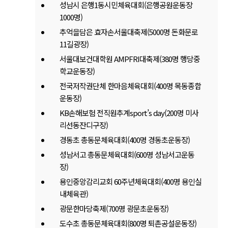
성남시 은행1동시민체육대회(은행공원운동장
1000명)
추억을담은 효자손서울대축제(5000명 돈화문로
11길광장)
서울대보건대학원 AMPFRI대축제(380명 행당중
학교운동장)
전국저작권단체 한마음체육대회(400명 목동종합
운동장)
KB손해보험 전직원추계sport’s day(200명 미사
리선동잔디구장)
경동초 총동문체육대회(400명 경동초운동장)
성남서고 총동문체육대회(600명 성남서고운동
장)
용인중앙감리교회 60주년체육대회(400명 용인실
내체육관)
광문한마당축제(700명 광문초운동장)
도수초 총동문체육대회(800명 퇴촌공설운동장)