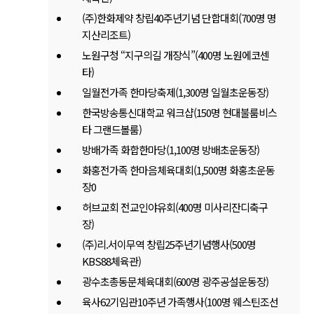
(주)한화제약 창립40주년기념 단합대회(700명 명
지산리조트)
노원구청 “지구의길 개장식”(400명 노원에코센
타)
일월전가족 한마당축제(1,300명 일월초운동장)
한국방송통신대학교 워크샵(150명 현대불룸비스
타 그랜드볼룸)
방배가족 화합한마당(1,100명 방배초운동장)
화홍전가족 한마음체육대회(1,500명 화홍초운동
장0
허브교회 전교인야유회(400명 미사리잔디축구
장)
(주)리.서이무역 창립25주년기념행사(500명
KBS88체육관)
광수초총동문체육대회(600명 광주공설운동장)
육사62기임관10주년 가족행사(100명 웨스틴조선