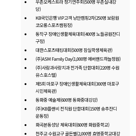
우촌오케스트라 정기연주회(500명 우촌실내강
당)
KB국민은행 VIP고객 낭만캠핑2차(250명 보람원
코오롱스포츠캠핑장)
동작구 장애인생활체육대회(400명 노들공원잔디
구장)
대한스포츠태킹대회(500명 잠실학생체육관)
(주)ASM Family Day(1,000명 에버랜드하늘정원)
(주)사람과사랑치과 전가족 단합대회(220명 수원
유스호스텔)
제5회 마포구 장애인생활체육대회(300명 마포구
시민체육관)
동화중 예술제(600명 동화중대강강)
(주)KB플랜비 전직원 단합대회(150명 송추잔디
운동장)
화곡본동성당 체육대회(800명 화원중학교)
천주교 수원교구 골든벨(2,000명 효명중학교대강