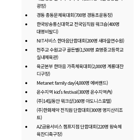
광장)
경동 총동문체육대회(700명 경동초운동장)
한국방송통신대학교 전국임직원 워크숍(400명
대명비발디)
NIT서비스 한마음단합대회(200명 새마을연수원)
천주교 수원교구 골든벨(1,500명 효명중고등학교
실내체육관)
육군본부 한마음 가족체육대회(2,000명 계룡대잔
디구장)
Metanet family day(4,000명 에버랜드)
온수지역 kid’s festival(300명 온수지역內)
(주)14일동안 워크샵(160명 아도니스호텔)
(주)한화제약 전직원 단합대회(300명 명지산리조
트)
AZ금융서비스 챔프지점 단합대회(220명 왕숙체
육잔디축구장)