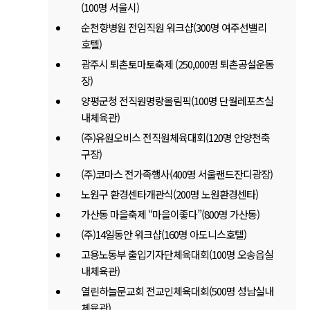
(100명 서울시)
순천향병원 전임직원 워크샵(300명 여주선밸리
호텔)
광주시 퇴촌토마토축제 (250,000명 퇴촌공설운동
장)
양평군청 전직원명랑올림픽(100명 단월레포츠실
내체육관)
(주)유원오비스 전직원체육대회(120명 안양천축
구장)
(주)코마스 전가족행사(400명 서울랜드잔디광장)
노원구 환경센타개관식(200명 노원환경센타)
가산동 마을축제 “마을이좋다”(800명 가산동)
(주)14일동안 워크샵(160명 아도니스호텔)
고용노동부 출입기자단체육대회(100명 오송읍실
내체육관)
열린하늘문교회 전교인체육대회(500명 성남실내
체육관)