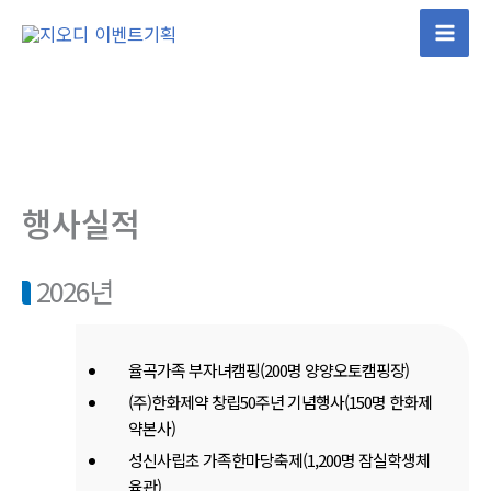
콘
텐
츠
로
건
너
뛰
행사실적
기
2026년
율곡가족 부자녀캠핑(200명 양양오토캠핑장)
(주)한화제약 창립50주년 기념행사(150명 한화제
약본사)
성신사립초 가족한마당축제(1,200명 잠실학생체
육관)