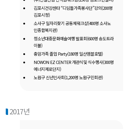
김포시건강센타 “디딤돌가족봉사단”강의(200명
김포시청)
소사구 일자리찾기 공동체워크샵(400명 소사노
인종합복지관)
청소년대중문화예술여행 발표회(600명 송도트라
이볼)
충암가족 졸업 Party(180명 일산엠블호텔)
NOWON EZ CENTER 개관식및 식수행사(300명
에너지제로단지)
노원구 신년인사회(1,200명 노원구민회관)
2017년