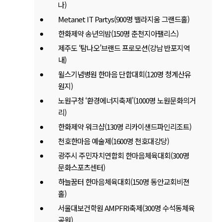
나)
Metanet IT Partys(900명 밸라지움 그랜드홀)
한화제약 송년의밤(150명 춘천지아팰리스)
제주도 ‘탐나오’브랜드 프로모션(강남 반포지역
내)
윌스기념병원 한마음 단합대회(120명 청계산유
원지)
노원구청 ‘환경에너지축제'(1000명 노원문화의거
리)
한화제약 워크샵(130명 리카이샌드파인리조트)
천호한마음 예술제(1600명 천호대강당)
광주시 주민자치연합회 한마음체육대회(300명
문화스포츠센터)
하늘꿈터 한마음체육대회(150명 동안교회비젼
홀)
서울대보건학원 AMPFRI축제(300명 수석동체육
공원)