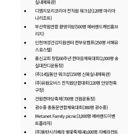
실내체육관)
디엠지모리코리아 전직원 워크샵(120명 마리아
나리조트)
부산학원연합 환영의밤(500명 에버랜드캐빈홈브
리지)
인천여성건강지원센터 한부모캠프(250명 서해유
스호스텔)
충신교회 창립60주년 한마음체육대회(2,000명 숭
실대잔디운동장)
(주)14일동안 워크샵(150명 신북실내체육관)
(주)유원오비스 전직원단합대회(220명 안양천축
구장)
건원한마당축제(700명 건원운동장)
광수중 총동문연합체육대회(380명 광수중)
Metanet Family picnic(3,000명 에버랜드이벤
트플라자)
(주)동탄시리베라 벚꽃죽제(40,000명 리베라컨트