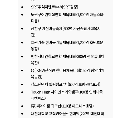
SRT추석이벤트(수서SRT광장)
노원구어린이집연합 체육대회(1,800명 마들스타
디움)
금천구 가산마을축제(600명 가산종합사회복지
관)
호원가족 한마음가을체육대회(1,200명 호원초운
동장)
인천시대안학교연합 체육대회(300명 선학실내체
육관)
(주)KNW전직원 한마음체육대회(150명 향양리체
육공원)
청소년단체 힐링캠프4차(600명 보람원캠프장)
Touch-High 사이언스과학캠프(180명 연세대국
제캠퍼스)
(주)씨에이팜 웍크샵(110명 아도니스호텔)
대진대학교 교직원어울림한마당(220명 대진대학