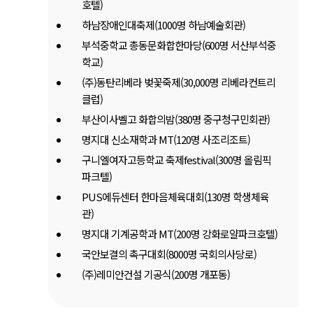
호텔)
하남장애인대축제(1000명 하남예술회관)
부석중학교 총동문화합한마당(600명 서산부석중
학교)
(주)동탄리베라 벚꽃죽제(30,000명 리베라컨트리
클럽)
부산이사벨고 화합의밤(380명 중구청구민회관)
명지대 신소재학과 MT(120명 사조리조트)
구니엘여자고등학교 축제festival(300명 올림픽
파크텔)
PUS에듀센터 한마음체육대회(130명 학생체육
관)
명지대 기계공학과 MT(200명 강화로얄파크호텔)
국안보결의 촉구대회(8000명 국회의사당로)
(주)레미안건설 기공식(200명 개포동)