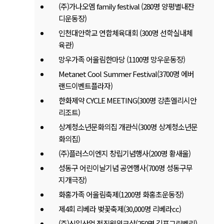
(주)가나오엠 family festival (280명 양평별내잔
디운동장)
인천대안학교 연합체육대회 (300명 선학실내체
육관)
망우가족 어울림한마당 (1100명 망우운동장)
Metanet Cool Summer Festival(3700명 에버
랜드이벤트플라자)
한화제약 CYCLE MEETING(300명 강촌엘리시안
리조트)
상계청소년문화의집 개관식(300명 상계청소년문
화의집)
(주)플러스이엔지 창립기념행사(200명 황새울)
성동구 어린이날기념 공연행사(700명 성동구무
지개극장)
화홍가족 어울림축제(1200명 화홍초운동장)
제4회 리베라 벚꽃축제(30,000명 리베라cc)
(주)신일산업 전직원워크샵(250명 김포그린벨리)