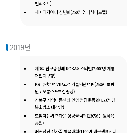
빌리조트)
헤어디자이너 신년회(250명 엠버서더호텔)
2019년
제3회 참모총장배 ROKA페스티벌(2,400명 계룡
대잔디구장)
KB국민은행 VIP고객 가을낭만캠핑(250명 보람
원코오롱스포츠캠핑장)
강북구 지역아동센터 연합 명랑운동회(150명 강
북소방소 대강당)
도담이앤씨 한마음 명랑올림픽(130명 문원체육
공원)
배곧성당 전가족 체육대회(1100명 배곧생명잔디