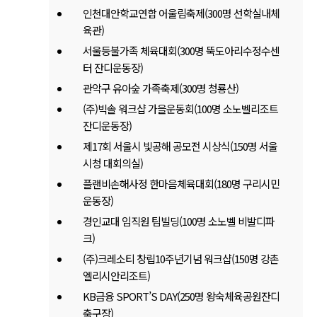
인천대안학교연합 어울림축제(300명 선학실내체
육관)
서울등불가족 체육대회(300명 뚝도아리수정수센
터 잔디운동장)
관악구 유아숲 가족축제(300명 청룡산)
(주)빅솔 워크샵 가을운동회(100명 소노벨리조트
잔디운동장)
제17회 서울시 빛공해 공모전 시상식(150명 서울
시청 대회의실)
플랜비손해사정 한마음체육대회(180명 구리시민
운동장)
경인교대 임직원 팀빌딩(100명 소노벨 비발디파
크)
(주)크레소티 창립10주년기념 워크샵(150명 강촌
엘리시안리조트)
KB금융 SPORT’S DAY(250명 왕숙체육공원잔디
축구장)