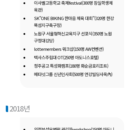
이사벨고등학교 축제festival(300명 잠실학생체
육관)
SK”ONE BIKING 한마음 체육 대회”(320명 한강
뚝섬지구축구장)
노원구 서울형혁신교육지구 선포식(350명 노원
구청대강당)
lottemembers 워크샵(150명 AW컨벤션)
텍사스주립대 OT(250명 아도니스호텔)
청주공고 특성화캠프(180명 화순금호리조트)
메타넷그룹 신년인사회(500명 연강빌딩사옥內)
2018년
의정부성모병원 관리자workshop(150명 아도니