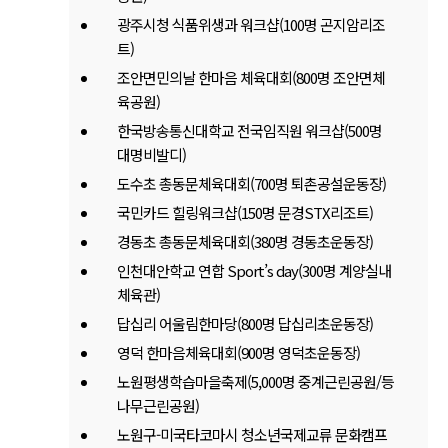
광주시청 식품위생과 워크샵(100명 곤지암리조
트)
조안면민의날 한마음 체육대회(800명 조안면체
육공원)
한국방송통신대학교 전국임직원 워크샵(500명
대명비발디)
도수초 총동문체육대회(700명 퇴촌공설운동장)
국민카드 힐링워크샵(150명 문경STX리조트)
경동초 총동문체육대회(380명 경동초운동장)
인천대안학교 연합 Sport’s day(300명 계양실내
체육관)
답십리 어울림한마당(800명 답십리초운동장)
영덕 한마음체육대회(900명 영덕초운동장)
노원평생학습마을축제(5,000명 중계근린공원/등
나무근린공원)
노원구-미국타코마시 청소년국제교류 문화캠프