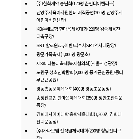
(주)한화제약 송년회(170명 춘천디아팰리즈)
남양주시육아자원센터 매직공연(200명 남양주시
어린이비젼센타)
KB손해보험 한마음체육대회(220명 왕숙체육잔
디축구장)
SRT 할로윈day이벤트(수서SRT역사내광장)
광문가족축제(1,000명 광문초)
제8회 나눔대축제(복지협의회)(서울시청광장)
노원구 청소년박람회(2,000명 중계근린공원/등나
무근근공원)
경동총동문체육대회(400명 경동초운동장)
송정전교인 한마음체육대회(350명 장안초잔디운
동장)
경희대사이버대학 총학체육대회(1,200명 경희대
잔디운동장)
(주)가나오엠 전직원체육대회(200명 청암잔디구
장)