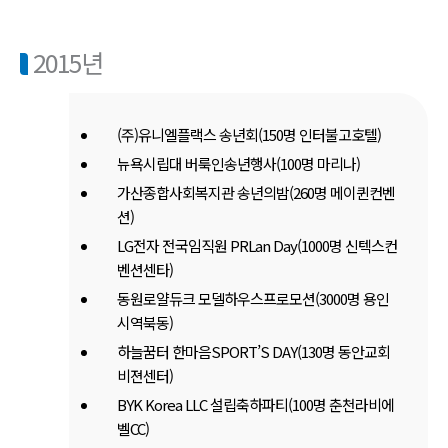
2015년
(주)유니엘플랙스 송년회(150명 인터불고호텔)
뉴욕시립대 버룩인송년행사(100명 마리나)
가산종합사회복지관 송년의밤(260명 메이퀸컨벤
션)
LG전자 전국임직원 PRLan Day(1000명 신텍스컨
벤션센타)
동원로얄듀크 모델하우스프로모션(3000명 용인
시역북동)
하늘꿈터 한마음SPORT’S DAY(130명 동안교회
비젼센터)
BYK Korea LLC 설립축하파티(100명 춘천라비에
벨CC)