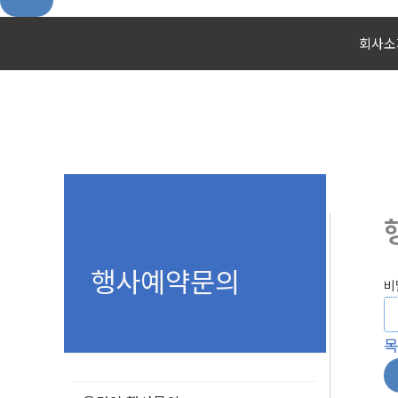
콘
회사소
텐
츠
로
건
너
뛰
기
행사예약문의
비