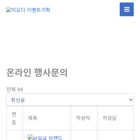
콘
텐
츠
로
건
너
뛰
기
온라인 행사문의
전체 94
번
제목
작성자
작성일
호
브랜드