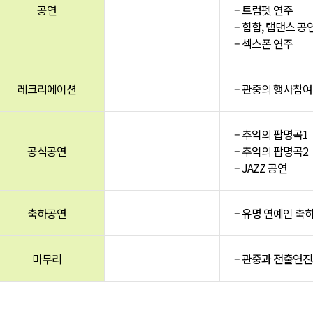
공연
– 트럼펫 연주
– 힙합, 탭댄스 공
– 섹스폰 연주
레크리에이션
– 관중의 행사참여
– 추억의 팝명곡1
공식공연
– 추억의 팝명곡2
– JAZZ 공연
축하공연
– 유명 연예인 축
마무리
– 관중과 전출연