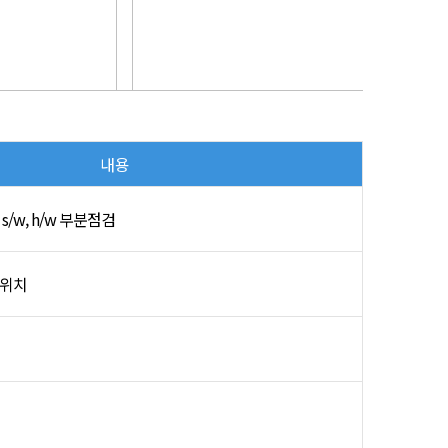
내용
s/w, h/w 부분점검
정위치