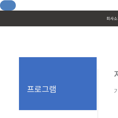
콘
회사소
텐
츠
로
건
너
뛰
기
프로그램