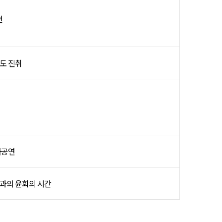
연
도 진취
하공연
진과의 윤회의 시간