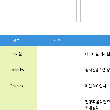
구분
시간
리허설
– 테크니컬 리허설 
Stand-by
– 행사진행스텝 
Opening
– 메인 M.C 인사
– 팝명곡 음악연주
– 초대성악