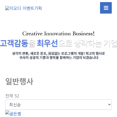
콘
텐
츠
로
건
너
뛰
기
일반행사
전체 52