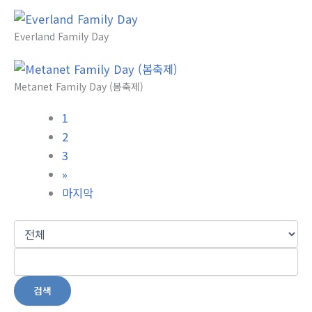
Everland Family Day
Metanet Family Day (봄축제)
1
2
3
»
마지막
검색