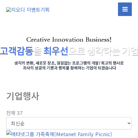
콘
텐
츠
로
건
너
뛰
기
기업행사
전체 37