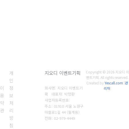
개
지오디 이벤트기획
Copyright © 2026 지오디 이
벤트기획. All rights reserved.
인
Created by
Yescall.com
[
관
이
정
회사명: 지오디 이벤트기
리자
]
획 대표자: 박정환
용
보
사업자등록번호:
약
처
주소: 01910 서울 노원구
관
리
마들로1길 44 (월계동)
방
전화:
02-979-4449
침